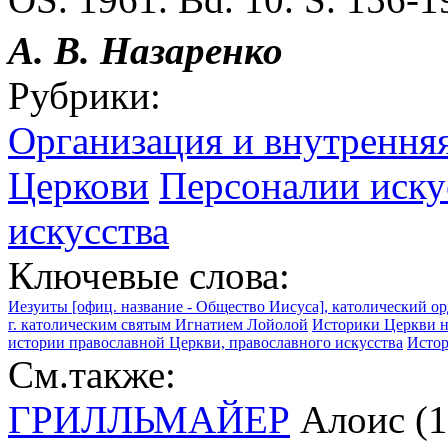
А. В. Назаренко
Рубрики:
Организация и внутрення
Церкови
Персоналии иску
искусства
Ключевые слова:
Иезуиты [офиц. название - Общество Иисуса], католический о
г. католическим святым Игнатием Лойолой
Историки Церкви 
истории православной Церкви, православного искусства
Истор
См.также:
ГРИЛЛЬМАЙЕР
Алоис (19