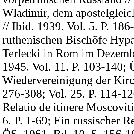
Wladimir, dem apostelglei
// Ibid. 1939. Vol. 5. P. 18
ruthenischen Bischöfe Hypa
Terlecki in Rom im Dezembe
1945. Vol. 11. P. 103-140; 
Wiedervereinigung der Kirch
276-308; Vol. 25. P. 114-12
Relatio de itinere Moscoviti
6. P. 1-69; Ein russischer R
ÖS. 1961. Bd. 10. S. 156-1