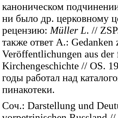
каноническом подчинении
ни было др. церковному ц
рецензию:
M
ü
ller L
. // ZS
также ответ А.: Gedanken 
Veröffentlichungen aus der 
Kirchengeschichte // OS. 1
годы работал над каталог
пинакотеки.
Соч.: Darstellung und Deut
vorpetrinischen Russland //