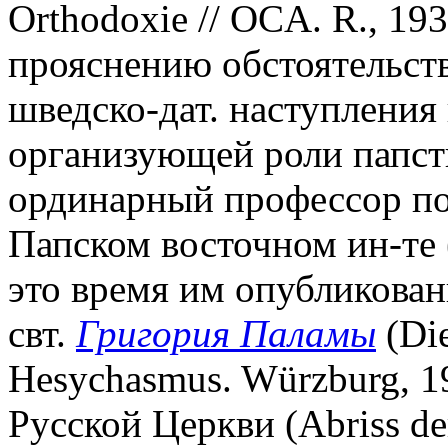
Orthodoxie // OCA. R., 19
прояснению обстоятельств
шведско-дат. наступления 
организующей роли папств
ординарный профессор по 
Папском восточном ин-те (Po
это время им опубликова
свт.
Григория Паламы
(Die
Hesychasmus. Würzburg, 1
Русской Церкви (Abriss de