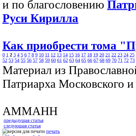
и по благословению
Патр
Руси Кирилла
Как приобрести тома "
0
1
2
3
4
5
6
7
8
9
10
11
12
13
14
15
16
17
18
19
20
21
22
23
24
25
52
53
54
55
56
57
58
59
60
61
62
63
64
65
66
67
68
69
70
71
72
73
Материал из Православно
Патриарха Московского и
АММАНН
предыдущая статья
следующая статья
печать