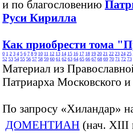
и по благословению
Патр
Руси Кирилла
Как приобрести тома "
0
1
2
3
4
5
6
7
8
9
10
11
12
13
14
15
16
17
18
19
20
21
22
23
24
25
52
53
54
55
56
57
58
59
60
61
62
63
64
65
66
67
68
69
70
71
72
73
Материал из Православно
Патриарха Московского и
По запросу «Хиландар» н
ДОМЕНТИАН
(нач. XIII 