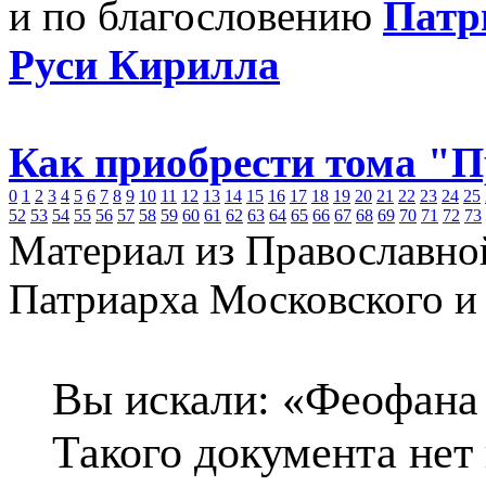
и по благословению
Патр
Руси Кирилла
Как приобрести тома "
0
1
2
3
4
5
6
7
8
9
10
11
12
13
14
15
16
17
18
19
20
21
22
23
24
25
52
53
54
55
56
57
58
59
60
61
62
63
64
65
66
67
68
69
70
71
72
73
Материал из Православно
Патриарха Московского и
Вы искали: «Феофана 
Такого документа нет