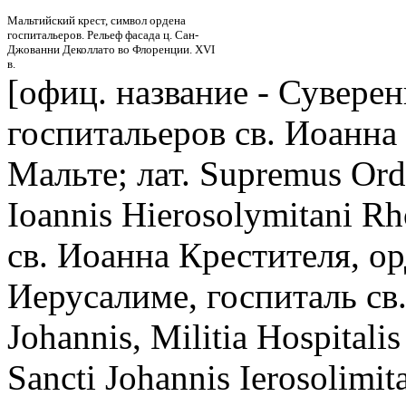
Мальтийский крест, символ ордена
госпитальеров. Рельеф фасада ц. Сан-
Джованни Деколлато во Флоренции. XVI
в.
[офиц. название - Сувере
госпитальеров св. Иоанна
Мальте; лат. Supremus Ordo
Ioannis Hierosolymitani Rh
св. Иоанна Крестителя, ор
Иерусалиме, госпиталь св. 
Johannis, Militia Hospitalis
Sancti Johannis Ierosolimit