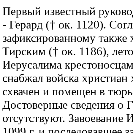
Первый известный руково
- Герард († ок. 1120). Со
зафиксированному также 
Тирским († ок. 1186), лет
Иерусалима крестоносцами
снабжал войска христиан 
схвачен и помещен в тюрьм
Достоверные сведения о Г
отсутствуют. Завоевание 
1099 г. и последовавшее з