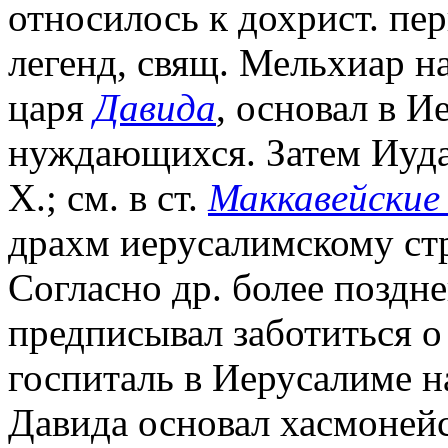
относилось к дохрист. пер
легенд, свящ. Мельхиар н
царя
Давида
, основал в 
нуждающихся. Затем Иуда М
Х.; см. в ст.
Маккавейские
драхм иерусалимскому ст
Согласно др. более поздн
предписывал заботиться о
госпиталь в Иерусалиме н
Давида основал хасмоней