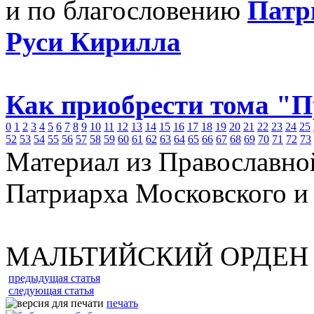
и по благословению
Патр
Руси Кирилла
Как приобрести тома "
0
1
2
3
4
5
6
7
8
9
10
11
12
13
14
15
16
17
18
19
20
21
22
23
24
25
52
53
54
55
56
57
58
59
60
61
62
63
64
65
66
67
68
69
70
71
72
73
Материал из Православно
Патриарха Московского и
МАЛЬТИЙСКИЙ ОРДЕН
предыдущая статья
следующая статья
печать