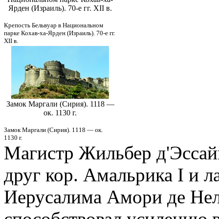
Ярден (Израиль). 70-е гг. XII в.
Крепость Бельвуар в Национальном
парке Кохав-ха-Ярден (Израиль). 70-е гг.
XII в.
Замок Маргали (Сирия). 1118 —
ок. 1130 г.
Замок Маргали (Сирия). 1118 — ок.
1130 г.
Магистр Жильбер д'Эссайи
друг кор. Амальрика I и л
Иерусалима Амори де Неля
способствовал усилению 