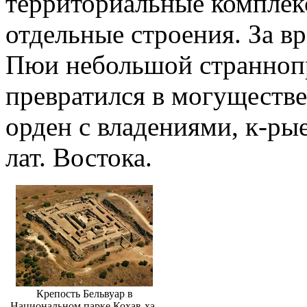
территориальные комплекс
отдельные строения. За в
Пюи небольшой странноп
превратился в могуществ
орден с владениями, к-ры
лат. Востока.
Крепость Бельвуар в
Национальном парке Кохав-ха-