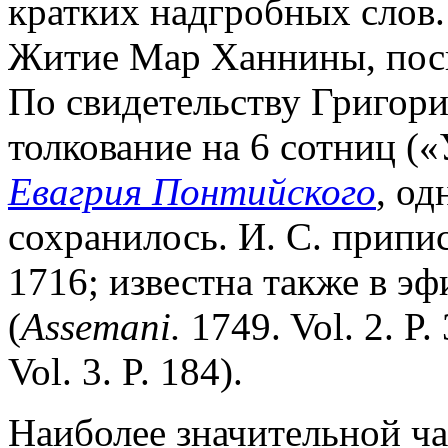
кратких надгробных слов
Житие Мар Ханнины, пос
По свидетельству Григори
толкование на 6 сотниц (
Евагрия Понтийского
, од
сохранилось. И. С. припи
1716; известна также в э
(
Assemani.
1749. Vol. 2. P
Vol. 3. P. 184).
Наиболее значительной ча