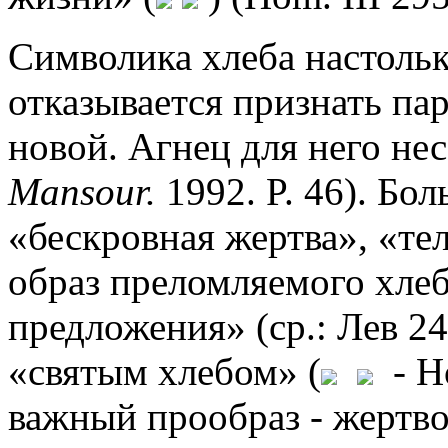
Символика хлеба настолько
отказывается признать пар
новой. Агнец для него не
Mansour.
1992. P. 46). Бо
«бескровная жертва», «те
образ преломляемого хлеба
предложения» (ср.: Лев 24.
«святым хлебом» (
- Ho
важный прообраз - жертв