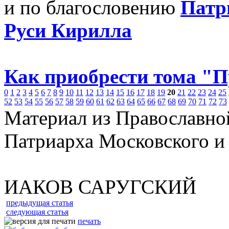
и по благословению
Патр
Руси Кирилла
Как приобрести тома "
0
1
2
3
4
5
6
7
8
9
10
11
12
13
14
15
16
17
18
19
20
21
22
23
24
25
52
53
54
55
56
57
58
59
60
61
62
63
64
65
66
67
68
69
70
71
72
73
Материал из Православно
Патриарха Московского и
ИАКОВ САРУГСКИЙ
предыдущая статья
следующая статья
печать