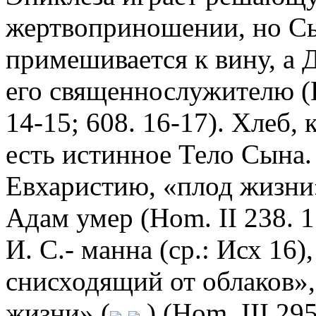
жертвоприношении, но Сы
примешивается к вину, а 
его священнослужителю (Ho
14-15; 608. 16-17). Хлеб,
есть истинное Тело Сына.
Евхаристию, «плод жизни
Адам умер (Hom. II 238. 1
И. С.- манна (ср.: Исх 16)
снисходящий от облаков»
жизни» (
) (Hom. III 295