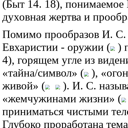
(Быт 14. 18), понимаемое 
духовная жертва и прообр
Помимо прообразов И. С. 
Евхаристии - оружии (
) 
4), горящем угле из виден
«тайна/символ» (
), «ого
живой» (
). И. С. назы
«жемчужинами жизни» (
приниматься чистыми тело
Глубоко проработана тема