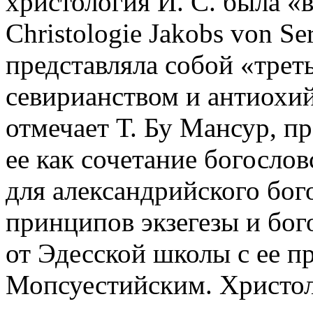
христология И. С. была «
Christologie Jakobs von Ser
представляла собой «трет
севирианством и антиохи
отмечает Т. Бу Мансур, пр
ее как сочетание богосло
для александрийского бо
принципов экзегезы и бог
от Эдесской школы с ее 
Мопсуестийским. Христол