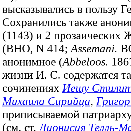
высказывались в пользу Гео
Сохранились также анон
(1143) и 2 прозаических 
(BHO, N 414;
Assemani.
BO
анонимное (
Abbeloos.
1867
жизни И. С. содержатся т
сочинениях
Иешу Стили
Михаила Сирийца
,
Григор
приписываемой патриарх
(см. ст.
Дионисия Телль-Ма