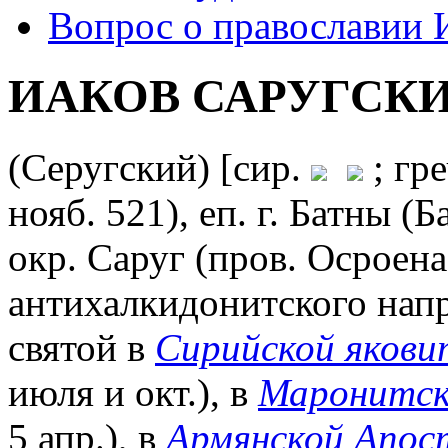
Вопрос о православии И
ИАКОВ САРУГСК
(Серугский) [сир.
; гре
нояб. 521), еп. г. Батны (
окр. Саруг (пров. Осроена)
антихалкидонитского напр
святой в
Сирийской якови
июля и окт.), в
Маронитск
5 апр.), в
Армянской Апос