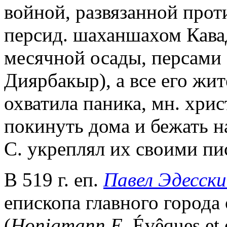
войной, развязанной про
персид. шаханшахом Кавадо
месячной осады, персами 
Диярбакыр), а все его жи
охватила паника, мн. хри
покинуть дома и бежать на
С. укреплял их своими пи
В 519 г. еп.
Павел Эдесск
епископа главного города 
(
Honigmann E.
Évêques et 