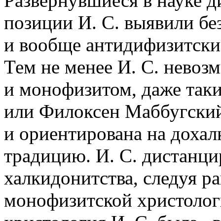
Развернувшиеся в науке д
позиции И. С. выявили бе
и вообще антидифизитские
Тем не менее И. С. невоз
и монофизитом, даже так
или Филоксен Маббугский
и ориентирована на дохал
традицию. И. С. дистанци
халкидонитства, следуя р
монофизитской христолог