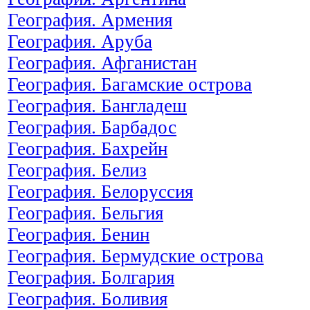
География. Армения
География. Аруба
География. Афганистан
География. Багамские острова
География. Бангладеш
География. Барбадос
География. Бахрейн
География. Белиз
География. Белоруссия
География. Бельгия
География. Бенин
География. Бермудские острова
География. Болгария
География. Боливия