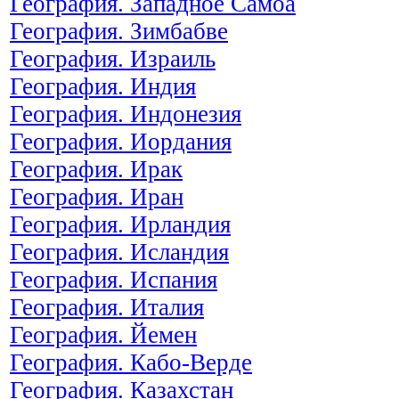
География. Западное Самоа
География. Зимбабве
География. Израиль
География. Индия
География. Индонезия
География. Иордания
География. Ирак
География. Иран
География. Ирландия
География. Исландия
География. Испания
География. Италия
География. Йемен
География. Кабо-Верде
География. Казахстан