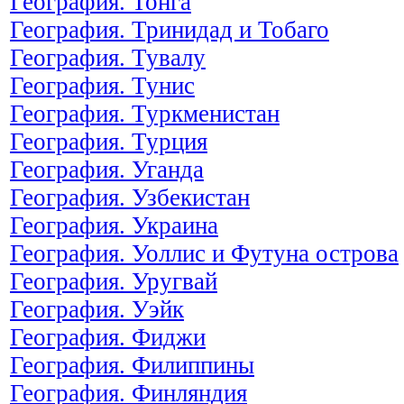
География. Тонга
География. Тринидад и Тобаго
География. Тувалу
География. Тунис
География. Туркменистан
География. Турция
География. Уганда
География. Узбекистан
География. Украина
География. Уоллис и Футуна острова
География. Уругвай
География. Уэйк
География. Фиджи
География. Филиппины
География. Финляндия