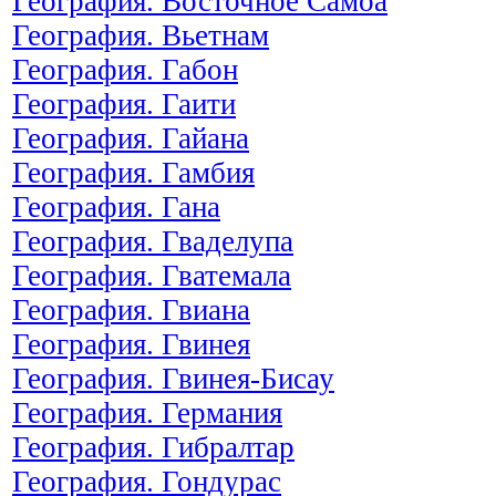
География. Восточное Самоа
География. Вьетнам
География. Габон
География. Гаити
География. Гайана
География. Гамбия
География. Гана
География. Гваделупа
География. Гватемала
География. Гвиана
География. Гвинея
География. Гвинея-Бисау
География. Германия
География. Гибралтар
География. Гондурас