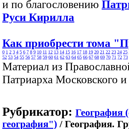
и по благословению
Патр
Руси Кирилла
Как приобрести тома "
0
1
2
3
4
5
6
7
8
9
10
11
12
13
14
15
16
17
18
19
20
21
22
23
24
25
52
53
54
55
56
57
58
59
60
61
62
63
64
65
66
67
68
69
70
71
72
73
Материал из Православно
Патриарха Московского и
Рубрикатор:
География 
география")
/ География. Г