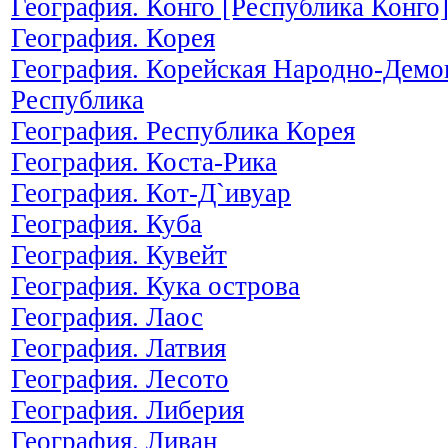
География. Конго [Республика Конго
География. Корея
География. Корейская Народно-Демо
Республика
География. Республика Корея
География. Коста-Рика
География. Кот-Д`ивуар
География. Куба
География. Кувейт
География. Кука острова
География. Лаос
География. Латвия
География. Лесото
География. Либерия
География. Ливан