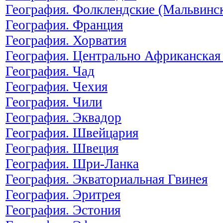
География. Фолклендские (Мальвинск
География. Франция
География. Хорватия
География. Центрально Африканская
География. Чад
География. Чехия
География. Чили
География. Эквадор
География. Швейцария
География. Швеция
География. Шри-Ланка
География. Экваториальная Гвинея
География. Эритрея
География. Эстония