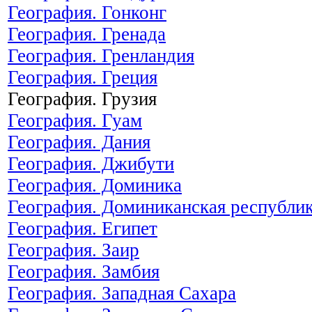
География. Гонконг
География. Гренада
География. Гренландия
География. Греция
География. Грузия
География. Гуам
География. Дания
География. Джибути
География. Доминика
География. Доминиканская республи
География. Египет
География. Заир
География. Замбия
География. Западная Сахара