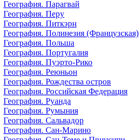
География. Парагвай
География. Перу
География. Питкэрн
География. Полинезия (Французская)
География. Польша
География. Португалия
География. Пуэрто-Рико
География. Реюньон
География. Рождества остров
География. Российская Федерация
География. Руанда
География. Румыния
География. Сальвадор
География. Сан-Марино
География. Сан-Томе и Принсипи