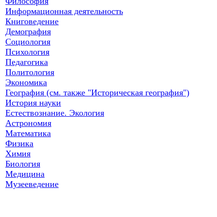
Философия
Информационная деятельность
Книговедение
Демография
Социология
Психология
Педагогика
Политология
Экономика
География (см. также "Историческая география")
История науки
Естествознание. Экология
Астрономия
Математика
Физика
Химия
Биология
Медицина
Музееведение