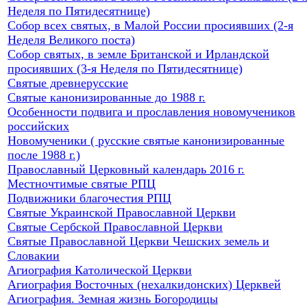
Неделя по Пятидесятнице)
Собор всех святых, в Малой России просиявших (2-я
Неделя Великого поста)
Собор святых, в земле Британской и Ирландской
просиявших (3-я Неделя по Пятидесятнице)
Святые древнерусские
Святые канонизированные до 1988 г.
Особенности подвига и прославления новомучеников
российских
Новомученики ( русские святые канонизированные
после 1988 г.)
Православный Церковный календарь 2016 г.
Местночтимые святые РПЦ
Подвижники благочестия РПЦ
Святые Украинской Православной Церкви
Святые Сербской Православной Церкви
Святые Православной Церкви Чешских земель и
Словакии
Агиография Католической Церкви
Агиография Восточных (нехалкидонских) Церквей
Агиография. Земная жизнь Богородицы