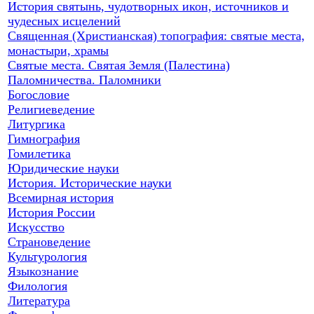
История святынь, чудотворных икон, источников и
чудесных исцелений
Священная (Христианская) топография: святые места,
монастыри, храмы
Святые места. Святая Земля (Палестина)
Паломничества. Паломники
Богословие
Религиеведение
Литургика
Гимнография
Гомилетика
Юридические науки
История. Исторические науки
Всемирная история
История России
Искусство
Страноведение
Культурология
Языкознание
Филология
Литература