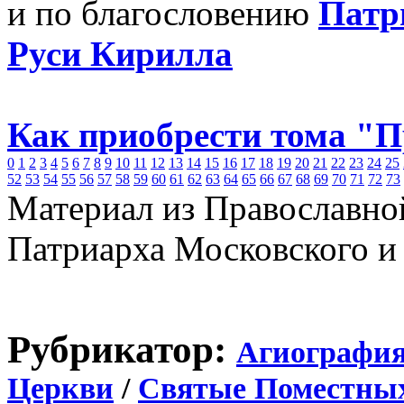
и по благословению
Патр
Руси Кирилла
Как приобрести тома "
0
1
2
3
4
5
6
7
8
9
10
11
12
13
14
15
16
17
18
19
20
21
22
23
24
25
52
53
54
55
56
57
58
59
60
61
62
63
64
65
66
67
68
69
70
71
72
73
Материал из Православно
Патриарха Московского и
Рубрикатор:
Агиографи
Церкви
/
Святые Поместны