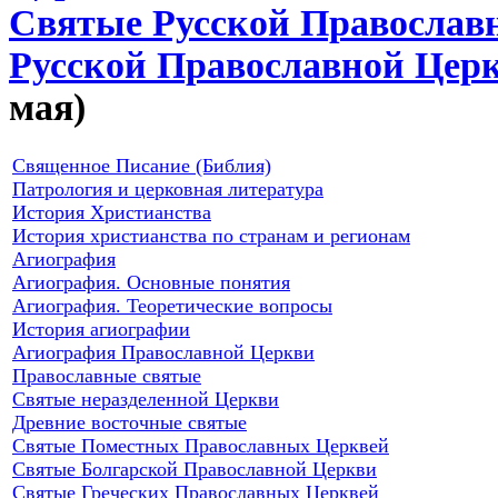
Святые Русской Православ
Русской Православной Цер
мая)
Священное Писание (Библия)
Патрология и церковная литература
История Христианства
История христианства по странам и регионам
Агиография
Агиография. Основные понятия
Агиография. Теоретические вопросы
История агиографии
Агиография Православной Церкви
Православные святые
Святые неразделенной Церкви
Древние восточные святые
Святые Поместных Православных Церквей
Святые Болгарской Православной Церкви
Святые Греческих Православных Церквей