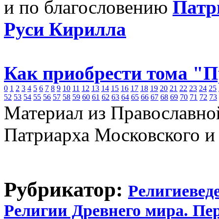
и по благословению
Патр
Руси Кирилла
Как приобрести тома "
0
1
2
3
4
5
6
7
8
9
10
11
12
13
14
15
16
17
18
19
20
21
22
23
24
25
52
53
54
55
56
57
58
59
60
61
62
63
64
65
66
67
68
69
70
71
72
73
Материал из Православно
Патриарха Московского и
Рубрикатор:
Религиевед
Религии Древнего мира. Пе