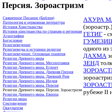
Персия. Зороастризм
Священное Писание (Библия)
АХУРА М
Патрология и церковная литература
(зороастр.
История Христианства
История христианства по странам и регионам
ГЕТИГ
- с
Агиография
ГУМЕЗИ
Богословие
Религиеведение
одного из 
Религиеведы и историки религии
Религиеведение. Основные понятия
ДАХМА
з
Религии Древнего мира
ЗЕНД
толк
Религии Древнего мира. Месопотамия
Религии Древнего мира. Египет
ЗОРОАСТ
Религии Древнего мира. Древняя Греция
зороастри
Религии Древнего мира. Древний Рим
Религии Древнего мира. Индия
ЗОРОАСТ
Религии Древнего мира. Персия
Религии Древнего мира. Персия. Зороастризм
рубеже II и
Религии Древнего мира. Европа
Религии мира
Сектоведение
Оккультизм