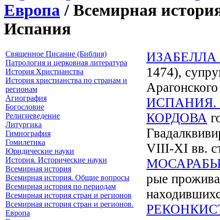
Европа
/ Всемирная история
Испания
Священное Писание (Библия)
ИЗАБЕЛЛА 
Патрология и церковная литература
1474), супру
История Христианства
История христианства по странам и
Арагонского
регионам
Агиография
ИСПАНИЯ. 
Богословие
КОРДОВА
го
Религиеведение
Литургика
Гвадалквивир,
Гимнография
Гомилетика
VIII-XI вв. 
Юридические науки
История. Исторические науки
МОСАРАБ
Всемирная история
рые прожива
Всемирная история. Общие вопросы
Всемирная история по периодам
находившихс
Всемирная история стран и регионов
Всемирная история стран и регионов.
РЕКОНКИС
Европа