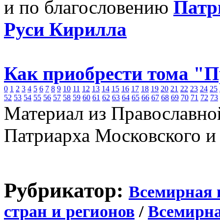
и по благословению
Патр
Руси Кирилла
Как приобрести тома "
0
1
2
3
4
5
6
7
8
9
10
11
12
13
14
15
16
17
18
19
20
21
22
23
24
25
52
53
54
55
56
57
58
59
60
61
62
63
64
65
66
67
68
69
70
71
72
73
Материал из Православно
Патриарха Московского и
Рубрикатор:
Всемирная 
стран и регионов
/
Всемирна