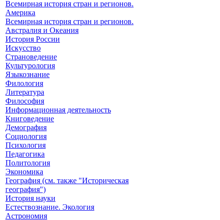
Всемирная история стран и регионов.
Америка
Всемирная история стран и регионов.
Австралия и Океания
История России
Искусство
Страноведение
Культурология
Языкознание
Филология
Литература
Философия
Информационная деятельность
Книговедение
Демография
Социология
Психология
Педагогика
Политология
Экономика
География (см. также "Историческая
география")
История науки
Естествознание. Экология
Астрономия