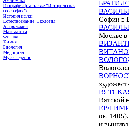
Экономика
БРАТИЛ
География (см. также "Историческая
ВАСИЛЬ
география")
История науки
Софии в 
Естествознание. Экология
ВАСИЛЬ
Астрономия
Математика
Москве в 
Физика
Химия
ВИЗАНТ
Биология
ВИТАН
Медицина
Музееведение
ВОЛОГО
Вологодс
ВОРНОС
художест
ВЯТСКА
Вятской 
ЕВФИМ
ок. 1405)
и вышива