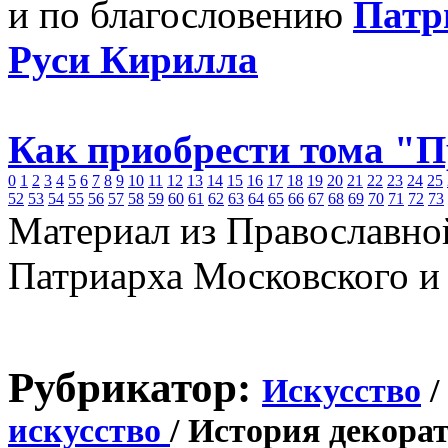
и по благословению
Патр
Руси Кирилла
Как приобрести тома "
0
1
2
3
4
5
6
7
8
9
10
11
12
13
14
15
16
17
18
19
20
21
22
23
24
25
52
53
54
55
56
57
58
59
60
61
62
63
64
65
66
67
68
69
70
71
72
73
Материал из Православно
Патриарха Московского и
Рубрикатор:
Искусство
/
искусство
/ История декора