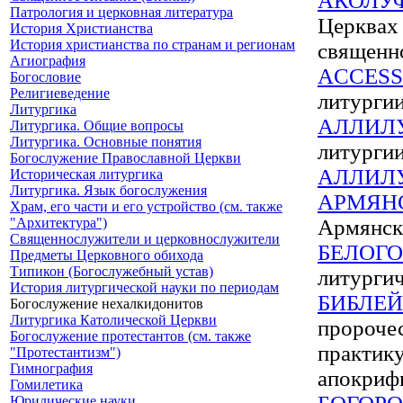
АКОЛУ
Патрология и церковная литература
Церквах
История Христианства
История христианства по странам и регионам
священн
Агиография
ACCESS
Богословие
Религиеведение
литурги
Литургика
АЛЛИЛ
Литургика. Общие вопросы
Литургика. Основные понятия
литургии
Богослужение Православной Церкви
АЛЛИЛ
Историческая литургика
Литургика. Язык богослужения
АРМЯН
Храм, его части и его устройство (см. также
"Архитектура")
Армянск
Священнослужители и церковнослужители
БЕЛОГ
Предметы Церковного обихода
Типикон (Богослужебный устав)
литургич
История литургической науки по периодам
БИБЛЕ
Богослужение нехалкидонитов
Литургика Католической Церкви
пророче
Богослужение протестантов (см. также
практику
"Протестантизм")
Гимнография
апокрифи
Гомилетика
Юридические науки