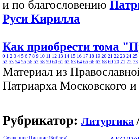
и по благословению
Патр
Руси Кирилла
Как приобрести тома "
0
1
2
3
4
5
6
7
8
9
10
11
12
13
14
15
16
17
18
19
20
21
22
23
24
25
52
53
54
55
56
57
58
59
60
61
62
63
64
65
66
67
68
69
70
71
72
73
Материал из Православно
Патриарха Московского и
Рубрикатор:
Литургика
Священное Писание (Библия)