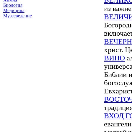
ВЕЛИК
Биология
из важне
Медицина
ВЕЛИЧ
Музееведение
Богороди
включает
ВЕЧЕР
христ. Ц
ВИНО
ал
универса
Библии и
богослуж
Евхарис
ВОСТО
традиция
ВХОД Г
евангели