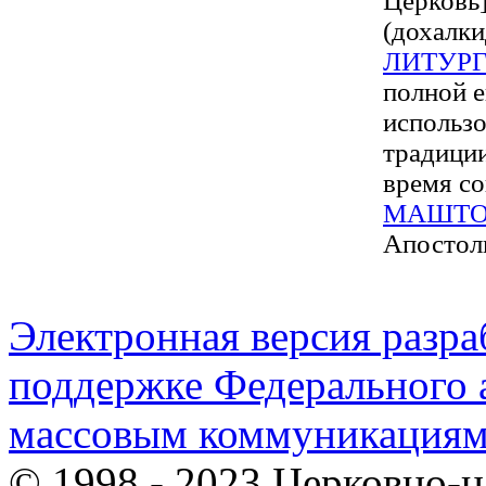
Церковь]
(дохалки
ЛИТУРГ
полной е
использ
традиции
время со
МАШТ
Апостол
Электронная версия разр
поддержке Федерального а
массовым коммуникация
© 1998 - 2023 Церковно-