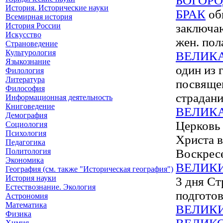
БОГОР
История. Исторические науки
БРАК
общ
Всемирная история
История России
заключа
Искусство
жен. пол
Страноведение
Культурология
ВЕЛИК
Языкознание
один из 
Филология
Литература
посвяще
Философия
страдани
Информационная деятельность
Книговедение
ВЕЛИК
Демография
Церковь 
Социология
Психология
Христа в
Педагогика
Политология
Воскрес
Экономика
ВЕЛИКИ
География (см. также "Историческая география")
История науки
3 дня Ст
Естествознание. Экология
подготов
Астрономия
Математика
ВЕЛИКИ
Физика
Химия