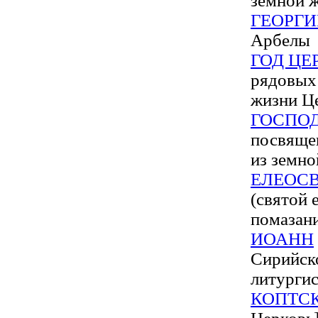
земной 
ГЕОРГИ
Арбелы
ГОД Ц
рядовых
жизни Ц
ГОСПО
посвяще
из земно
ЕЛЕОС
(святой 
помазани
ИОАНН
Сирийско
литурги
КОПТС