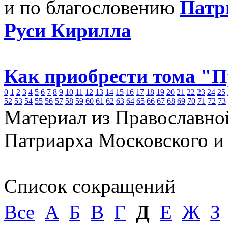
и по благословению
Патр
Руси Кирилла
Как приобрести тома "
0
1
2
3
4
5
6
7
8
9
10
11
12
13
14
15
16
17
18
19
20
21
22
23
24
25
52
53
54
55
56
57
58
59
60
61
62
63
64
65
66
67
68
69
70
71
72
73
Материал из Православно
Патриарха Московского и
Список сокращений
Все
А
Б
В
Г
Д
Е
Ж
З