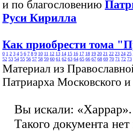
и по благословению
Патр
Руси Кирилла
Как приобрести тома "
0
1
2
3
4
5
6
7
8
9
10
11
12
13
14
15
16
17
18
19
20
21
22
23
24
25
52
53
54
55
56
57
58
59
60
61
62
63
64
65
66
67
68
69
70
71
72
73
Материал из Православно
Патриарха Московского и
Вы искали: «Харрар».
Такого документа нет