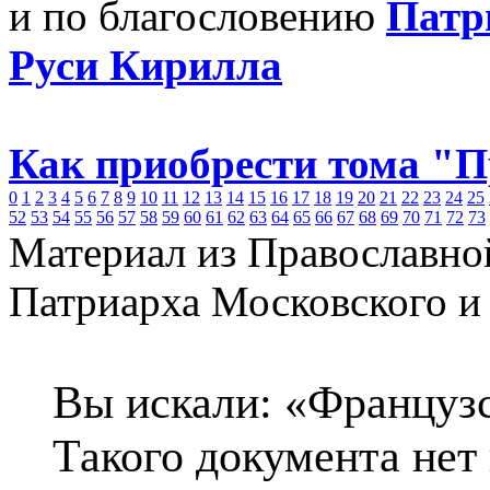
и по благословению
Патр
Руси Кирилла
Как приобрести тома "
0
1
2
3
4
5
6
7
8
9
10
11
12
13
14
15
16
17
18
19
20
21
22
23
24
25
52
53
54
55
56
57
58
59
60
61
62
63
64
65
66
67
68
69
70
71
72
73
Материал из Православно
Патриарха Московского и
Вы искали: «Француз
Такого документа нет