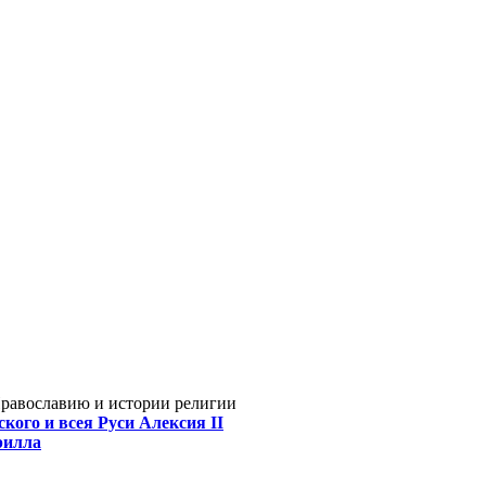
Православию и истории религии
кого и всея Руси Алексия II
рилла