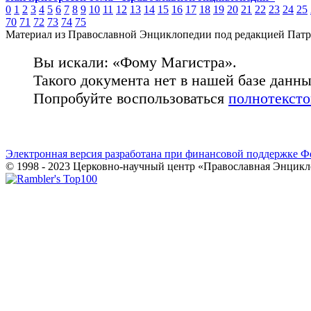
0
1
2
3
4
5
6
7
8
9
10
11
12
13
14
15
16
17
18
19
20
21
22
23
24
25
70
71
72
73
74
75
Материал из Православной Энциклопедии под редакцией Патр
Вы искали: «Фому Магистра».
Такого документа нет в нашей базе данн
Попробуйте воспользоваться
полнотекст
Электронная версия разработана при финансовой поддержке Ф
© 1998 - 2023 Церковно-научный центр «Православная Энцикл