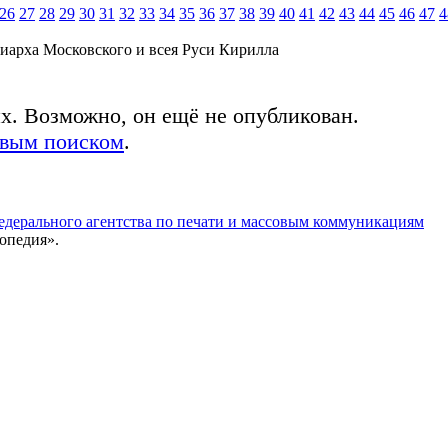
26
27
28
29
30
31
32
33
34
35
36
37
38
39
40
41
42
43
44
45
46
47
4
иарха Московского и всея Руси Кирилла
ых. Возможно, он ещё не опубликован.
овым поиском
.
едерального агентства по печати и массовым коммуникациям
опедия».