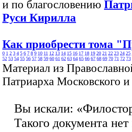
и по благословению
Патр
Руси Кирилла
Как приобрести тома "
0
1
2
3
4
5
6
7
8
9
10
11
12
13
14
15
16
17
18
19
20
21
22
23
24
25
52
53
54
55
56
57
58
59
60
61
62
63
64
65
66
67
68
69
70
71
72
73
Материал из Православно
Патриарха Московского и
Вы искали: «Филосто
Такого документа нет