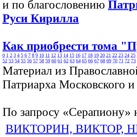
и по благословению
Патр
Руси Кирилла
Как приобрести тома "
0
1
2
3
4
5
6
7
8
9
10
11
12
13
14
15
16
17
18
19
20
21
22
23
24
25
52
53
54
55
56
57
58
59
60
61
62
63
64
65
66
67
68
69
70
71
72
73
Материал из Православно
Патриарха Московского и
По запросу «Серапиону» 
ВИКТОРИН, ВИКТОР, 