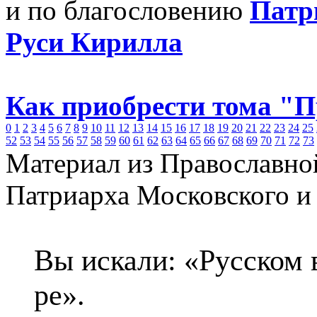
и по благословению
Патр
Руси Кирилла
Как приобрести тома "
0
1
2
3
4
5
6
7
8
9
10
11
12
13
14
15
16
17
18
19
20
21
22
23
24
25
52
53
54
55
56
57
58
59
60
61
62
63
64
65
66
67
68
69
70
71
72
73
Материал из Православно
Патриарха Московского и
Вы искали: «Русском
ре».