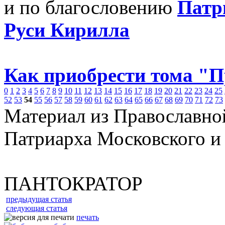
и по благословению
Патр
Руси Кирилла
Как приобрести тома "
0
1
2
3
4
5
6
7
8
9
10
11
12
13
14
15
16
17
18
19
20
21
22
23
24
25
52
53
54
55
56
57
58
59
60
61
62
63
64
65
66
67
68
69
70
71
72
73
Материал из Православно
Патриарха Московского и
ПАНТОКРАТОР
предыдущая статья
следующая статья
печать