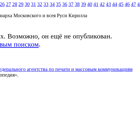
26
27
28
29
30
31
32
33
34
35
36
37
38
39
40
41
42
43
44
45
46
47
4
иарха Московского и всея Руси Кирилла
ых. Возможно, он ещё не опубликован.
овым поиском
.
едерального агентства по печати и массовым коммуникациям
опедия».