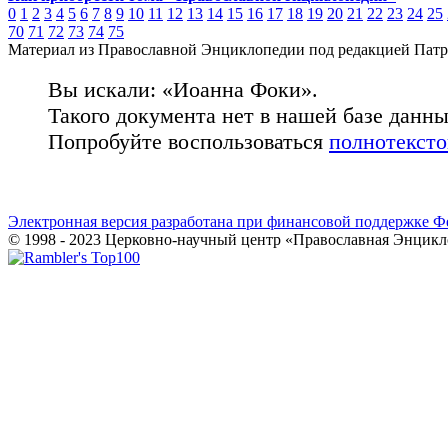
0
1
2
3
4
5
6
7
8
9
10
11
12
13
14
15
16
17
18
19
20
21
22
23
24
25
70
71
72
73
74
75
Материал из Православной Энциклопедии под редакцией Патр
Вы искали: «Иоанна Фоки».
Такого документа нет в нашей базе данн
Попробуйте воспользоваться
полнотекст
Электронная версия разработана при финансовой поддержке Ф
© 1998 - 2023 Церковно-научный центр «Православная Энцикл