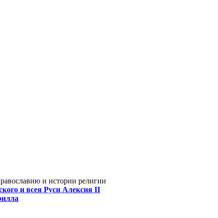
Православию и истории религии
кого и всея Руси Алексия II
рилла