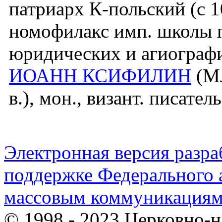
патриарх К-польский (c 10
номофилакс имп. школы п
юридических и агиограф
ИОАНН КСИФИЛИН
(Мл
в.), мон., визант. писатель
Электронная версия разр
поддержке Федерального а
массовым коммуникация
© 1998 - 2023 Церковно-