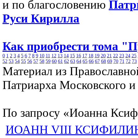
и по благословению
Патр
Руси Кирилла
Как приобрести тома "
0
1
2
3
4
5
6
7
8
9
10
11
12
13
14
15
16
17
18
19
20
21
22
23
24
25
52
53
54
55
56
57
58
59
60
61
62
63
64
65
66
67
68
69
70
71
72
73
Материал из Православно
Патриарха Московского и
По запросу «Иоанна Ксиф
ИОАНН VIII КСИФИЛИ