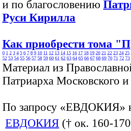
и по благословению
Патр
Руси Кирилла
Как приобрести тома "
0
1
2
3
4
5
6
7
8
9
10
11
12
13
14
15
16
17
18
19
20
21
22
23
24
25
52
53
54
55
56
57
58
59
60
61
62
63
64
65
66
67
68
69
70
71
72
73
Материал из Православно
Патриарха Московского и
По запросу «ЕВДОКИЯ» н
ЕВДОКИЯ
(† ок. 160-170