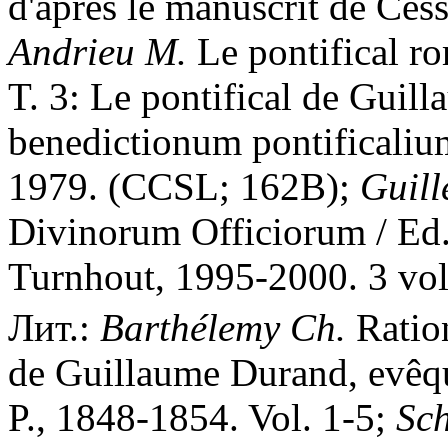
d'après le manuscrit de Ces
Andrieu M.
Le pontifical r
T. 3: Le pontifical de Guil
benedictionum pontificalium
1979. (CCSL; 162B);
Guill
Divinorum Officiorum / Ed.
Turnhout, 1995-2000. 3 vo
Лит.:
Barth
é
lemy Ch.
Ration
de Guillaume Durand, evêqu
P., 1848-1854. Vol. 1-5;
Sch