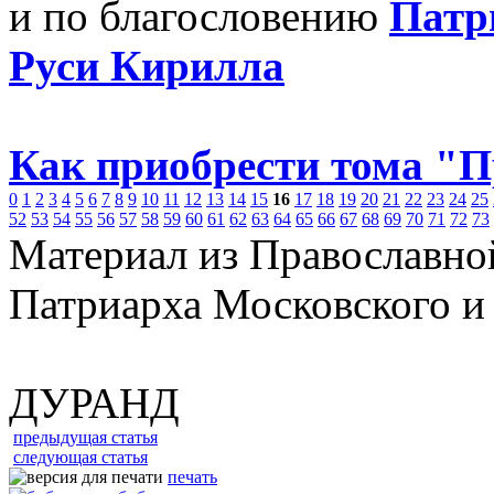
и по благословению
Патр
Руси Кирилла
Как приобрести тома "
0
1
2
3
4
5
6
7
8
9
10
11
12
13
14
15
16
17
18
19
20
21
22
23
24
25
52
53
54
55
56
57
58
59
60
61
62
63
64
65
66
67
68
69
70
71
72
73
Материал из Православно
Патриарха Московского и
ДУРАНД
предыдущая статья
следующая статья
печать