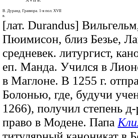
В. Дуранд. Гравюра. 1-я пол. XVII
в.
[лат. Durandus] Вильгельм
Пюимисон, близ Безье, Лан
средневек. литургист, кан
еп. Манда. Учился в Лио
в Маглоне. В 1255 г. отпр
Болонью, где, будучи уче
1266), получил степень д
право в Модене. Папа
Кли
титулярный каноникат в Бо