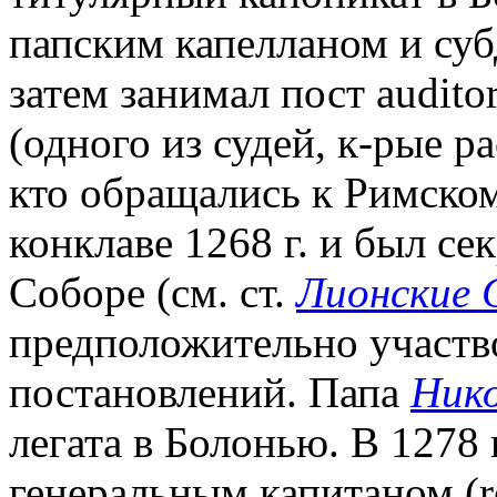
папским капелланом и суб
затем занимал пост auditor 
(одного из судей, к-рые р
кто обращались к Римском
конклаве 1268 г. и был се
Соборе (см. ст.
Лионские 
предположительно участво
постановлений. Папа
Нико
легата в Болонью. В 1278 
генеральным капитаном (rec