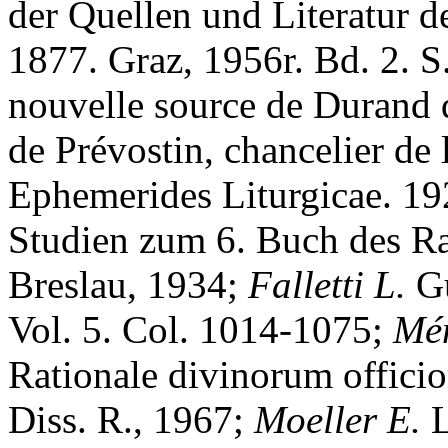
der Quellen und Literatur d
1877. Graz, 1956r. Bd. 2. 
nouvelle source de Durand 
de Prévostin, chancelier de l
Ephemerides Liturgicae. 192
Studien zum 6. Buch des Ra
Breslau, 1934;
Falletti L.
Gu
Vol. 5. Col. 1014-1075;
M
é
Rationale divinorum officior
Diss. R., 1967;
Moeller E.
L