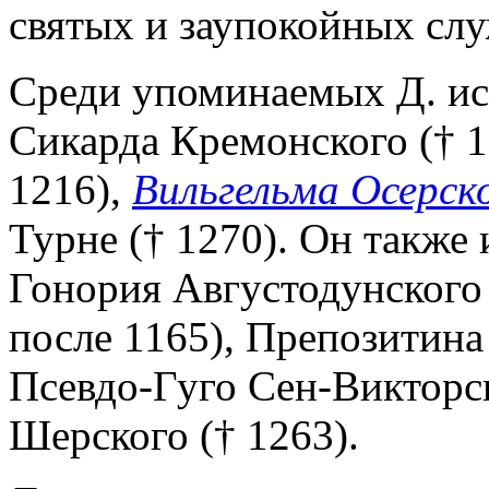
святых и заупокойных служ
Среди упоминаемых Д. ист
Сикарда Кремонского († 
1216),
Вильгельма Осерск
Турне († 1270). Он также
Гонория Августодунского (
после 1165), Препозитина 
Псевдо-Гуго Сен-Викторско
Шерского († 1263).