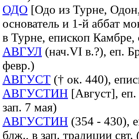
ОДО
[Одо из Турне, Одон,
основатель и 1-й аббат м
в Турне, епископ Камбре,
АВГУЛ
(нач.VI в.?), еп. 
февр.)
АВГУСТ
(† ок. 440), епис
АВГУСТИН
[Август], еп
зап. 7 мая)
АВГУСТИН
(354 - 430),
блж., в зап. традиции свт.