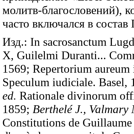
молитв-благословений), к
часто включался в состав
Изд.: In sacrosanctum Lug
X, Guilelmi Duranti... Comm
1569; Repertorium aureum iu
Speculum iudiciale. Basel,
еd.
Rationale divinorum offi
1859;
Berthel
é
J., Valmary 
Constitutions de Guillaume 