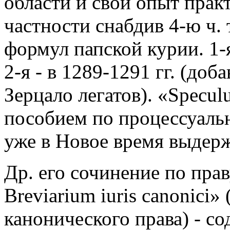
области и свой опыт прак
частности снабдив 4-ю ч.
формул папской курии. 1-я
2-я - в 1289-1291 гг. (доб
Зерцало легатов). «Specul
пособием по процессуальн
уже в Новое время выдерж
Др. его сочинение по праву
Breviarium iuris canonici
канонического права) - с