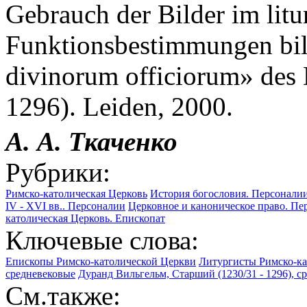
Gebrauch der Bilder im litu
Funktionsbestimmungen bil
divinorum officiorum» des
1296). Leiden, 2000.
А. А. Ткаченко
Рубрики:
Римско-католическая Церковь
История богословия. Персоналии
IV - XVI вв.. Персоналии
Церковное и каноническое право. Пе
католическая Церковь. Епископат
Ключевые слова:
Епископы Римско-католической Церкви
Литургисты Римско-ка
средневековые
Дуранд Вильгельм, Старший (1230/31 - 1296), с
См.также: