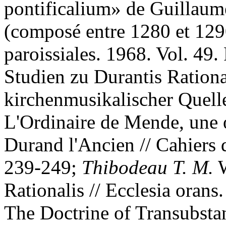
pontificalium» de Guillau
(composé entre 1280 et 1290
paroissiales. 1968. Vol. 49
Studien zu Durantis Rationa
kirchenmusikalischer Quell
L'Ordinaire de Mende, une 
Durand l'Ancien // Cahiers 
239-249;
Thibodeau T. M.
W
Rationalis // Ecclesia orans
The Doctrine of Transubstan