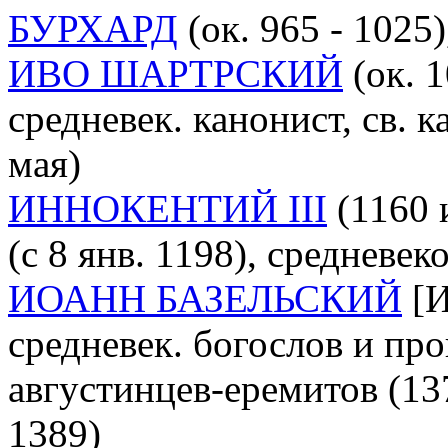
БУРХАРД
(ок. 965 - 1025
ИВО ШАРТРСКИЙ
(ок. 1
средневек. канонист, св. к
мая)
ИННОКЕНТИЙ III
(1160 
(c 8 янв. 1198), средневек
ИОАНН БАЗЕЛЬСКИЙ
[И
средневек. богослов и пр
августинцев-еремитов (137
1389)