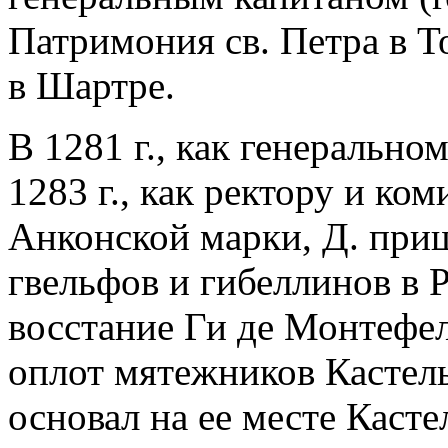
Патримония св. Петра в То
в Шартре.
В 1281 г., как генерально
1283 г., как ректору и ко
Анконской марки, Д. при
гвельфов и гибеллинов в 
восстание Ги де Монтефел
оплот мятежников Кастель-
основал на ее месте Касте