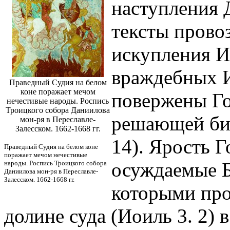
наступления 
тексты прово
искупления И
враждебных И
Праведный Судия на белом
коне поражает мечом
повержены Го
нечестивые народы. Роспись
Троицкого собора Даниилова
решающей бит
мон-ря в Переславле-
Залесском. 1662-1668 гг.
14). Ярость 
Праведный Судия на белом коне
поражает мечом нечестивые
осуждаемые Б
народы. Роспись Троицкого собора
Даниилова мон-ря в Переславле-
Залесском. 1662-1668 гг.
которыми про
долине суда (Иоиль 3. 2)