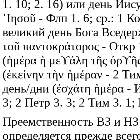
1. 10; 2. 16) или день Ии
᾿Ιησοῦ - Флп 1. 6; ср.: 1 Ко
великий день Бога Вседер
τοῦ παντοκράτορος - Откр 
(ἡμέρα ἡ μεϒάλη τῆς ὀρϒῆς
(ἐκείνην τὴν ἡμέραν - 2 Тим
день/дни (ἐσχάτη ἡμέρα - Ин
3; 2 Петр 3. 3; 2 Тим 3. 1; 
Преемственность ВЗ и НЗ 
определяется прежде всег