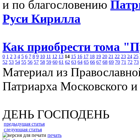
и по благословению
Патр
Руси Кирилла
Как приобрести тома "
0
1
2
3
4
5
6
7
8
9
10
11
12
13
14
15
16
17
18
19
20
21
22
23
24
25
52
53
54
55
56
57
58
59
60
61
62
63
64
65
66
67
68
69
70
71
72
73
Материал из Православно
Патриарха Московского и
ДЕНЬ ГОСПОДЕНЬ
предыдущая статья
следующая статья
печать