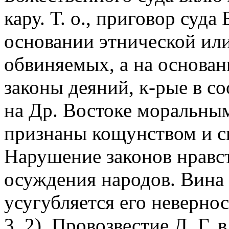
кару. Т. о., приговор суд
основании этнической ил
обвиняемых, а на основа
законы деяний, к-рые в с
на Др. Востоке моральны
признаны кощунством и свя
Нарушение законов нравст
осуждения народов. Вина
усугубляется его неверно
3. 2). Провозвестие Д. Г.