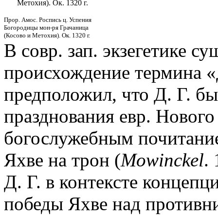
Метохия). Ок. 1320 г.
Прор. Амос. Роспись ц. Успения
Богородицы мон-ря Грачаница
(Косово и Метохия). Ок. 1320 г.
В совр. зап. экзегетике су
происхождение термина «Д
предположил, что Д. Г. б
празднования евр. Нового 
богослужебным почитани
Яхве на трон (
Mowinckel
.
Д. Г. в контексте концеп
победы Яхве над противн