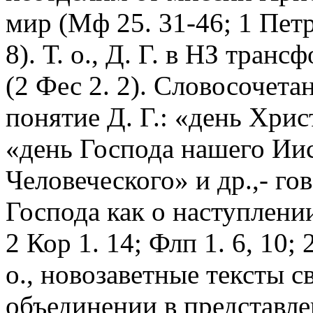
мир (Мф 25. 31-46; 1 Петр 
8). Т. о., Д. Г. в НЗ тран
(2 Фес 2. 2). Словосочет
понятие Д. Г.: «день Хрис
«день Господа нашего Ии
Человеческого» и др.,- г
Господа как о наступлении 
2 Кор 1. 14; Флп 1. 6, 10; 2
о., новозаветные тексты с
объединении в представл