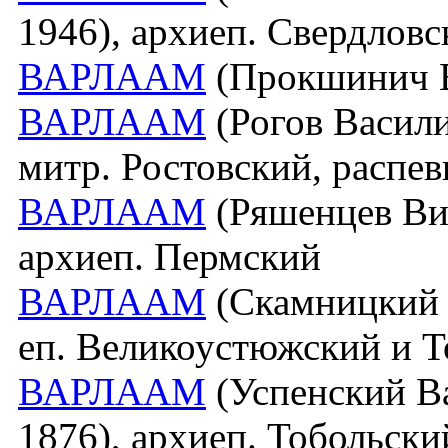
1946), архиеп. Свердлов
ВАРЛААМ
(Прокшинич Вя
ВАРЛААМ
(Рогов Василий
митр. Ростовский, распе
ВАРЛААМ
(Ряшенцев Вик
архиеп. Пермский
ВАРЛААМ
(Скамницкий [
еп. Великоустюжский и 
ВАРЛААМ
(Успенский В
1876), архиеп. Тобольск