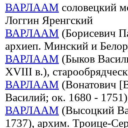
ВАРЛААМ
соловецкий мо
Логгин Яренгский
ВАРЛААМ
(Борисевич Па
архиеп. Минский и Бело
ВАРЛААМ
(Быков Василий
XVIII в.), старообрядчес
ВАРЛААМ
(Вонатович [В
Василий; ок. 1680 - 1751
ВАРЛААМ
(Высоцкий Ва
1737), архим. Троице-Се