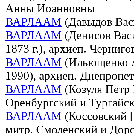
Анны Иоанновны
ВАРЛААМ
(Давыдов Васи
ВАРЛААМ
(Денисов Вас
1873 г.), архиеп. Черниг
ВАРЛААМ
(Ильющенко А
1990), архиеп. Днепропе
ВАРЛААМ
(Козуля Петр 
Оренбургский и Тургайс
ВАРЛААМ
(Коссовский [
митр. Смоленский и Дор