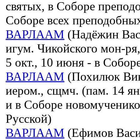
святых, в Соборе препод
Соборе всех преподобных
ВАРЛААМ
(Надёжин Васи
игум. Чикойского мон-ря,
5 окт., 10 июня - в Собо
ВАРЛААМ
(Похилюк Викт
иером., сщмч. (пам. 14 я
и в Соборе новомученико
Русской)
ВАРЛААМ
(Ефимов Васи