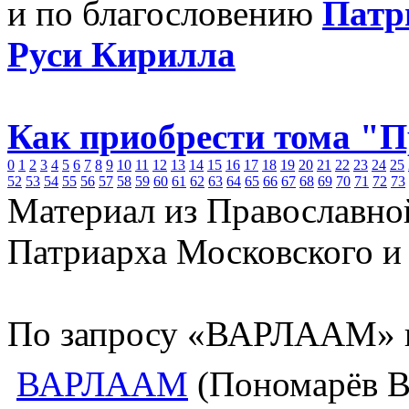
и по благословению
Патр
Руси Кирилла
Как приобрести тома "
0
1
2
3
4
5
6
7
8
9
10
11
12
13
14
15
16
17
18
19
20
21
22
23
24
25
52
53
54
55
56
57
58
59
60
61
62
63
64
65
66
67
68
69
70
71
72
73
Материал из Православно
Патриарха Московского и
По запросу «ВАРЛААМ» н
ВАРЛААМ
(Пономарёв В