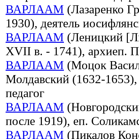
ВАРЛААМ
(Лазаренко Гр
1930), деятель иосифлян
ВАРЛААМ
(Леницкий [Ли
XVII в. - 1741), архиеп.
ВАРЛААМ
(Моцок Василе
Молдавский (1632-1653), 
педагог
ВАРЛААМ
(Новгородски
после 1919), еп. Соликам
ВАРЛААМ
(Пикалов Конс