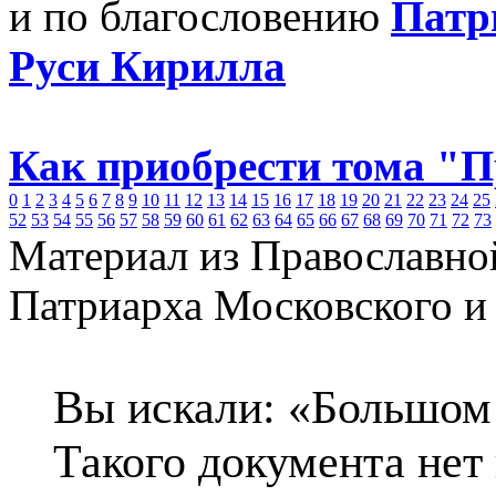
и по благословению
Патр
Руси Кирилла
Как приобрести тома "
0
1
2
3
4
5
6
7
8
9
10
11
12
13
14
15
16
17
18
19
20
21
22
23
24
25
52
53
54
55
56
57
58
59
60
61
62
63
64
65
66
67
68
69
70
71
72
73
Материал из Православно
Патриарха Московского и
Вы искали: «Большом
Такого документа нет