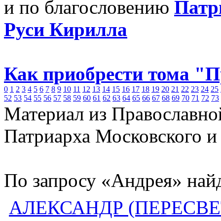
и по благословению
Патр
Руси Кирилла
Как приобрести тома "
0
1
2
3
4
5
6
7
8
9
10
11
12
13
14
15
16
17
18
19
20
21
22
23
24
25
52
53
54
55
56
57
58
59
60
61
62
63
64
65
66
67
68
69
70
71
72
73
Материал из Православно
Патриарха Московского и
По запросу «Андрея» найд
АЛЕКСАНДР (ПЕРЕСВЕТ