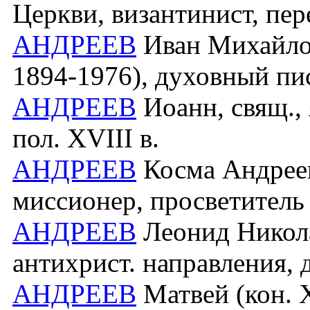
Церкви, византинист, пе
АНДРЕЕВ
Иван Михайлов
1894-1976), духовный пис
АНДРЕЕВ
Иоанн, свящ.,
пол. XVIII в.
АНДРЕЕВ
Косма Андреев
миссионер, просветитель
АНДРЕЕВ
Леонид Никола
антихрист. направления, 
АНДРЕЕВ
Матвей (кон. X