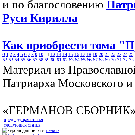
и по благословению
Патр
Руси Кирилла
Как приобрести тома "
0
1
2
3
4
5
6
7
8
9
10
11
12
13
14
15
16
17
18
19
20
21
22
23
24
25
52
53
54
55
56
57
58
59
60
61
62
63
64
65
66
67
68
69
70
71
72
73
Материал из Православно
Патриарха Московского и
«ГЕРМАНОВ СБОРНИК
предыдущая статья
следующая статья
печать