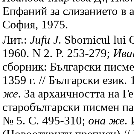
Епфаний за слизанието в а
София, 1975.
Лит.:
Jufu
J
. Sbornicul lui
1960. N 2. P. 253-279;
Ива
сборник: Български писме
1359 г. // Български език.
же
. За архаичността на Г
старобългарски писмен пам
№ 5. С. 495-310;
она
же
.
(Новооткрити преписи) /