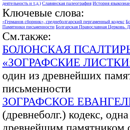
деятельность и т.д.)
Славянская палеография
История языкозна
Ключевые слова:
«Германов сборник», среднеболгарский пергаменный кодекс
Б
Памятники письменности
Болгарская Православная Церковь. 
См.также:
БОЛОНСКАЯ ПСАЛТИР
«ЗОГРАФСКИЕ ЛИСТКИ
один из древнейших памя
письменности
ЗОГРАФСКОЕ ЕВАНГЕЛ
(древнеболг.) кодекс, одна
древнейшим памятником с