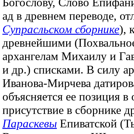
Богослову, Слово Епифан
ад в древнем переводе, от
Супрасльском сборнике
),
древнейшими (Похвальное
архангелам Михаилу и Га
и др.) списками. В силу а
Иванова-Мирчева датирова
объясняется ее позиция в
присутствие в сборнике 
Параскевы
Епиватской (Ты