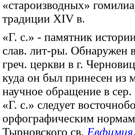
«староизводных» гомилиар
традиции XIV в.
«Г. с.» - памятник истори
слав. лит-ры. Обнаружен в
греч. церкви в г. Чернови
куда он был принесен из 
научное обращение в сер. 
«Г. с.» следует восточноб
орфографическим нормам
Тырновского св.
Евфимия