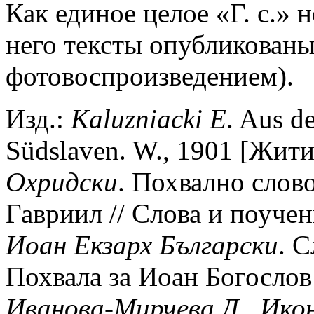
Как единое целое «Г. с.» 
него тексты опубликованы
фотовоспроизведением).
Изд.:
Kaluzniacki
E
. Aus d
Südslaven. W., 1901 [Жит
Охридски
. Похвално слово
Гавриил // Слова и поучен
Иоан
Екзарх
Български
. 
Похвала за Иоан Богослов 
Иванова-Мирчева
Д
.
,
Ико