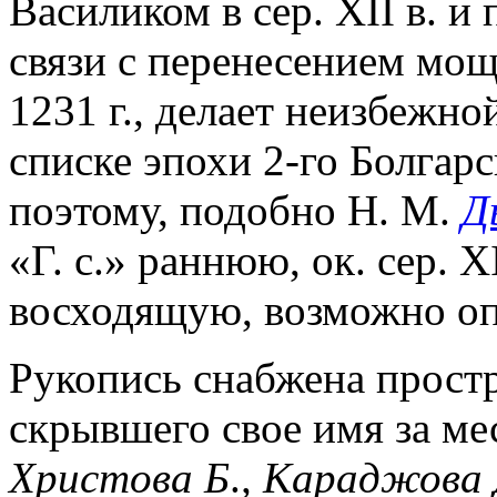
Василиком в сер. XII в. и 
связи с перенесением мощ
1231 г., делает неизбежн
списке эпохи 2-го Болгарс
поэтому, подобно Н. М.
Д
«Г. с.» раннюю, ок. сер. X
восходящую, возможно опо
Рукопись снабжена прост
скрывшего свое имя за ме
Христова Б
.
,
Караджова