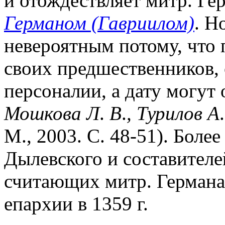
и отождествляет митр. Гер
Германом (Гавриилом)
. Н
невероятным потому, что 
своих предшественников,
персоналии, а дату могут 
Мошкова Л
.
В
.
,
Турилов А
М., 2003. С. 48-51). Боле
Дылевского и составителей
считающих митр. Германа 
епархии в 1359 г.