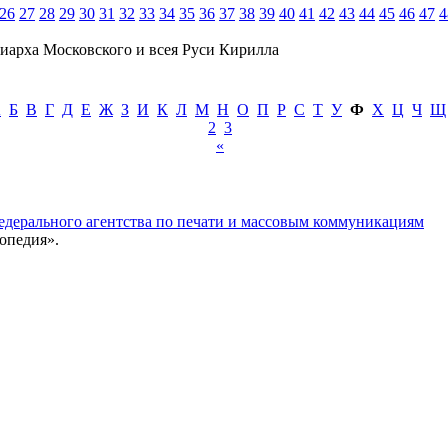
26
27
28
29
30
31
32
33
34
35
36
37
38
39
40
41
42
43
44
45
46
47
4
иарха Московского и всея Руси Кирилла
А
Б
В
Г
Д
Е
Ж
З
И
К
Л
М
Н
О
П
Р
С
Т
У
Ф
Х
Ц
Ч
Щ
2
3
«
едерального агентства по печати и массовым коммуникациям
опедия».