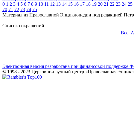
0
1
2
3
4
5
6
7
8
9
10
11
12
13
14
15
16
17
18
19
20
21
22
23
24
25
70
71
72
73
74
75
Материал из Православной Энциклопедии под редакцией Патр
Список сокращений
Все
Электронная версия разработана при финансовой поддержке Ф
© 1998 - 2023 Церковно-научный центр «Православная Энцикл