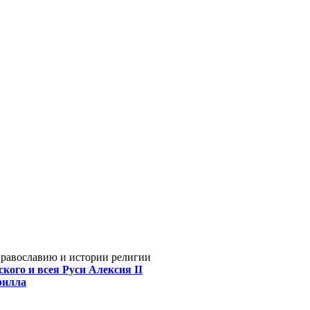
Православию и истории религии
кого и всея Руси Алексия II
рилла