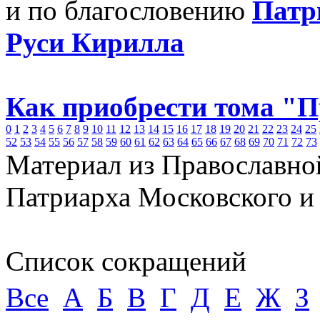
и по благословению
Патр
Руси Кирилла
Как приобрести тома "
0
1
2
3
4
5
6
7
8
9
10
11
12
13
14
15
16
17
18
19
20
21
22
23
24
25
52
53
54
55
56
57
58
59
60
61
62
63
64
65
66
67
68
69
70
71
72
73
Материал из Православно
Патриарха Московского и
Список сокращений
Все
А
Б
В
Г
Д
Е
Ж
З